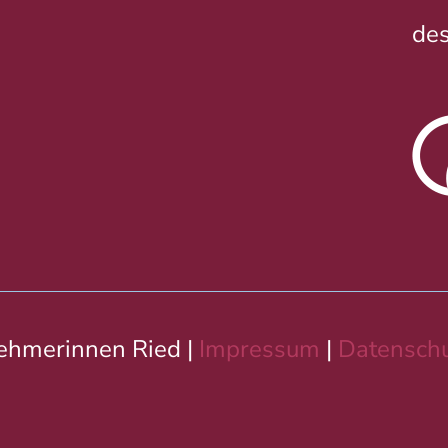
des
ehmerinnen Ried |
Impressum
|
Datenschu