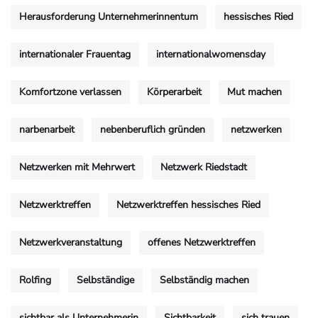
Herausforderung Unternehmerinnentum
hessisches Ried
internationaler Frauentag
internationalwomensday
Komfortzone verlassen
Körperarbeit
Mut machen
narbenarbeit
nebenberuflich gründen
netzwerken
Netzwerken mit Mehrwert
Netzwerk Riedstadt
Netzwerktreffen
Netzwerktreffen hessisches Ried
Netzwerkveranstaltung
offenes Netzwerktreffen
Rolfing
Selbständige
Selbständig machen
sichtbar als Unternehmerin
Sichtbarkeit
sich trauen