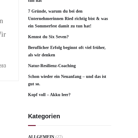
tun hat
7 Gründe, warum du bei den
Unternehmerinnen Ried richtig bist & was
n
ein Sommerfest damit zu tun hat!
ir
Kennst du Six Seven?
Beruflicher Erfolg beginnt oft viel früher,
als wir denken
283
Natur-Resilienz-Coaching
Schon wieder ein Neuanfang – und das ist
gut so.
Kopf voll – Akku leer?
Kategorien
ALLGEMEIN
(27)