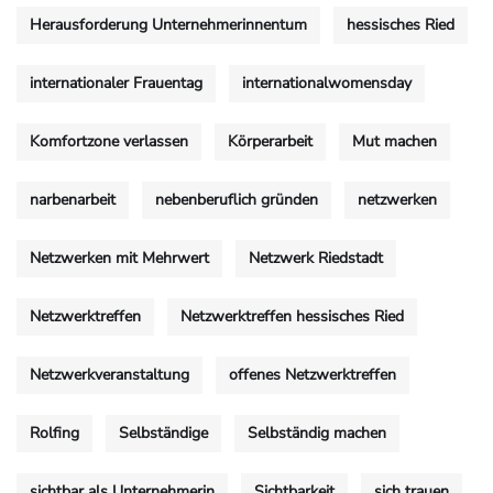
Herausforderung Unternehmerinnentum
hessisches Ried
internationaler Frauentag
internationalwomensday
Komfortzone verlassen
Körperarbeit
Mut machen
narbenarbeit
nebenberuflich gründen
netzwerken
Netzwerken mit Mehrwert
Netzwerk Riedstadt
Netzwerktreffen
Netzwerktreffen hessisches Ried
Netzwerkveranstaltung
offenes Netzwerktreffen
Rolfing
Selbständige
Selbständig machen
sichtbar als Unternehmerin
Sichtbarkeit
sich trauen