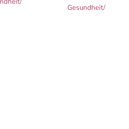
ndheit
/
Gesundheit
/