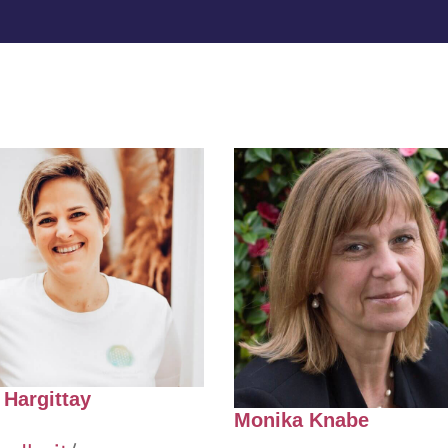
 Hargittay
Monika Knabe