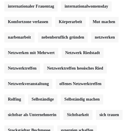
internationaler Frauentag
internationalwomensday
Komfortzone verlassen
Körperarbeit
Mut machen
narbenarbeit
nebenberuflich gründen
netzwerken
Netzwerken mit Mehrwert
Netzwerk Riedstadt
Netzwerktreffen
Netzwerktreffen hessisches Ried
Netzwerkveranstaltung
offenes Netzwerktreffen
Rolfing
Selbständige
Selbständig machen
sichtbar als Unternehmerin
Sichtbarkeit
sich trauen
Stockstädter Buchmesse
synergien schaffen